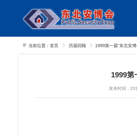
当前位置：
首页
历届回顾
1999第一届“东北安博
1999
发布时间：2018-