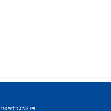
东北安博会网站内容需获许可