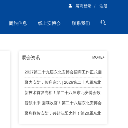
展商登录
/
注册
商旅信息
线上安博会
联系我们
展会资讯
MORE+
2027第二十九届东北安博会招商工作正式启
动！
聚力安防，智启东北 | 2026第二十八届东北
安博会精彩回顾！
新技术首发亮相！第二十八届东北安博会数
字安防智能终端新技术首发专区亮点纷呈
智领未来 圆满收官！第二十八届东北安博会
顺利闭幕！
聚焦数智安防，共赴沈阳之约！第28届东北
安博会将于4月24日盛大启幕！