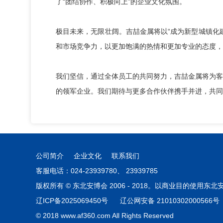
了“团结协作、积极向上”的企业文化氛围。
极目未来，无限壮阔。吉喆金属将以“成为新型城镇化
和市场竞争力，以更加饱满的热情和更加专业的态度，
我们坚信，通过全体员工的共同努力，吉喆金属将为客
的领军企业。我们期待与更多合作伙伴携手并进，共同
公司简介
企业文化
联系我们
客服电话：024-23939780、 23939785
版权所有 © 东北安博会 2006 - 2018。以商业目的使用
辽ICP备2025069450号
辽公网安备 21010302000566号
© 2018 www.af360.com All Rights Reserved