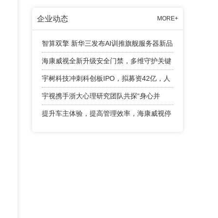
企业动态
MORE+
智算双擎 新华三发布AI训推旗舰服务器新品
海康威视全新升级安全门禁，多维守护关键
出入口
宇树科技冲刺科创板IPO，拟募资42亿，人
形机器人成业绩增长引擎
宇视携手浙大心理研究团队共探“身心并
举”育人新路径
提升车主体验，提高管理效率，海康威视停
车产品有话说