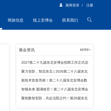
展商登录
/
注册
商旅信息
线上安博会
联系我们
展会资讯
MORE+
2027第二十九届东北安博会招商工作正式启
动！
聚力安防，智启东北 | 2026第二十八届东北
安博会精彩回顾！
新技术首发亮相！第二十八届东北安博会数
字安防智能终端新技术首发专区亮点纷呈
智领未来 圆满收官！第二十八届东北安博会
顺利闭幕！
聚焦数智安防，共赴沈阳之约！第28届东北
安博会将于4月24日盛大启幕！