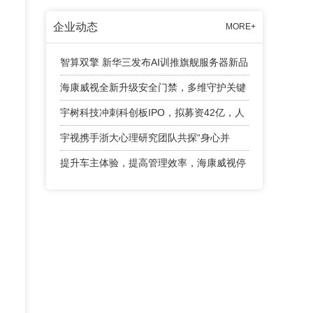
企业动态
MORE+
智算双擎 新华三发布AI训推旗舰服务器新品
海康威视全新升级安全门禁，多维守护关键
出入口
宇树科技冲刺科创板IPO，拟募资42亿，人
形机器人成业绩增长引擎
宇视携手浙大心理研究团队共探“身心并
举”育人新路径
提升车主体验，提高管理效率，海康威视停
车产品有话说