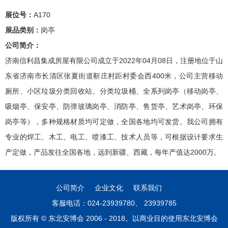
展位号：
A170
展品类别：
岗亭
公司简介：
济南信利昌集成房屋有限公司成立于2022年04月08日，注册地位于山
东省济南市长清区张夏街道靳庄村距村委会西400米，公司主营移动
厕所、小区垃圾分类回收站、分类垃圾桶、全系列岗亭（移动岗亭、
吸烟亭、保安亭、防弹玻璃岗亭、消防亭、售货亭、艺术岗亭、环保
岗亭等），多种规格材质均可定做，全国各地均可发货。我公司拥有
专业的焊工、木工、电工、喷漆工、技术人员等，可根据设计要求生
产定做，产品发往全国各地，远到新疆、西藏，每年产值达2000万。
公司简介
企业文化
联系我们
客服电话：024-23939780、 23939785
版权所有 © 东北安博会 2006 - 2018。以商业目的使用东北安博会