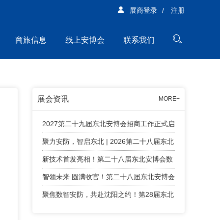
展商登录
/
注册
商旅信息
线上安博会
联系我们
展会资讯
MORE+
2027第二十九届东北安博会招商工作正式启
动！
聚力安防，智启东北 | 2026第二十八届东北
安博会精彩回顾！
新技术首发亮相！第二十八届东北安博会数
字安防智能终端新技术首发专区亮点纷呈
智领未来 圆满收官！第二十八届东北安博会
顺利闭幕！
聚焦数智安防，共赴沈阳之约！第28届东北
安博会将于4月24日盛大启幕！