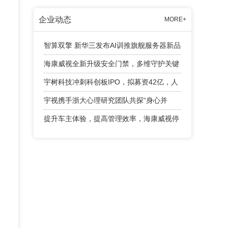
企业动态
MORE+
智算双擎 新华三发布AI训推旗舰服务器新品
海康威视全新升级安全门禁，多维守护关键
出入口
宇树科技冲刺科创板IPO，拟募资42亿，人
形机器人成业绩增长引擎
宇视携手浙大心理研究团队共探“身心并
举”育人新路径
提升车主体验，提高管理效率，海康威视停
车产品有话说