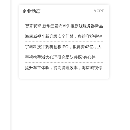
企业动态
MORE+
智算双擎 新华三发布AI训推旗舰服务器新品
海康威视全新升级安全门禁，多维守护关键
出入口
宇树科技冲刺科创板IPO，拟募资42亿，人
形机器人成业绩增长引擎
宇视携手浙大心理研究团队共探“身心并
举”育人新路径
提升车主体验，提高管理效率，海康威视停
车产品有话说