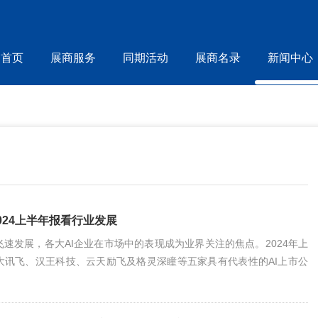
首页
展商服务
同期活动
展商名录
新闻中心
2024上半年报看行业发展
速发展，各大AI企业在市场中的表现成为业界关注的焦点。2024年上
大讯飞、汉王科技、云天励飞及格灵深瞳等五家具有代表性的AI上市公
，在各自的业务领域展现了不同的业绩特点和发展趋势。一起来看看!商
汤科技，00020) 商汤科技(SenseTime)作为人工智能领域的领军企
现稳健。公司凭借深厚的学术积