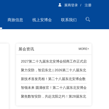
展商登录
/
注册
商旅信息
线上安博会
联系我们
展会资讯
MORE+
2027第二十九届东北安博会招商工作正式启
动！
聚力安防，智启东北 | 2026第二十八届东北
安博会精彩回顾！
新技术首发亮相！第二十八届东北安博会数
字安防智能终端新技术首发专区亮点纷呈
智领未来 圆满收官！第二十八届东北安博会
顺利闭幕！
聚焦数智安防，共赴沈阳之约！第28届东北
安博会将于4月24日盛大启幕！