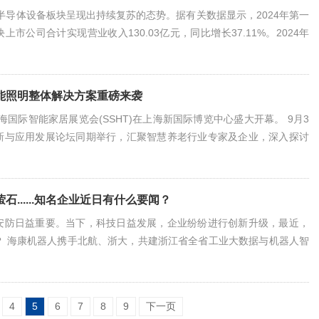
国半导体设备板块呈现出持续复苏的态势。据有关数据显示，2024年第一
市公司合计实现营业收入130.03亿元，同比增长37.11%。2024年
板块上市公司实现营业收入合计157.58亿元，同比增长39.58%。另据
SEMI）发布的报告显示，2024年中国大陆地区半导体设备交付额预计
长，超过400
能照明整体解决方案重磅来袭
4上海国际智能家居展览会(SSHT)在上海新国际博览中心盛大开幕。 9月3
新与应用发展论坛同期举行，汇聚智慧养老行业专家及企业，深入探讨
前沿技术在智慧养老领域的应用前景，助推数字化、智能化、智慧化在
与应用。 立林物联网技术研究院副院长王远春受邀参加论坛，带来“数
方案”主题演讲，解构中国式养老数字
......知名企业近日有什么要闻？
安防日益重要。当下，科技日益发展，企业纷纷进行创新升级，最近，
？ 海康机器人携手北航、浙大，共建浙江省全省工业大数据与机器人智
月24日下午，浙江省全省工业大数据与机器人智能系统重点实验室(以下
仪式于杭州海康机器人股份有限公司举行。中国工程院院士、浙江大学教
航天大学副校长吕金虎，实验室主任牛建伟，海
4
5
6
7
8
9
下一页