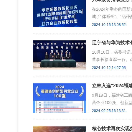
在2024年举办的国
成了“体系全”、“品
的经营挑战，已经有
2024-10-15 13:08:52
略，自身高质量发展的
辽宁省与华为技术
10月10日，省委书
董事长徐直军一行。
省委副书记、沈阳市委
2024-10-12 14:27:05
华为技术有限公司副
说，华为公司是信息
立林入选“2024福
9月19日，福建省工
营企业100强、创新
企业实力，连续两年跻
2024-09-25 16:13:31
新、加速创新成果转化
创新活力的集中展现
核心技术再次实现