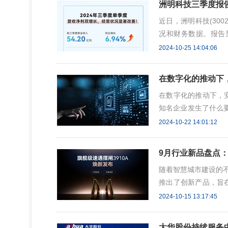
洲明科技三季度报
近日，洲明科技(300
况和财务数据。报告显
6.94%;其中，第三
2024-10-25 14:04:06
这一增长主要得益于
长。 在净利润方面，
在数字化的推动下
在数字化的推动下，
知名企业发生了什么要
国商飞民用飞机试飞中
2024-10-22 14:01:12
千方科技作为服务商
进民机试飞事业数字
9月行业新品盘点
随着智慧城市建设的
推出了创新产品，旨
品盘点： 海康威视：
2024-10-15 13:17:45
国星共阴GOB系列
优质产品体系，携手
大华股份持续服务