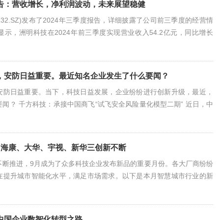
告：营收增长，净利润波动，未来展望稳健
232.SZ)发布了2024年三季度报告，详细披露了公司前三季度的经营情
示，洲明科技在2024年前三季度实现营业收入54.2亿元，同比增长
季度单季实现营业收入20.14亿元，同比增长13.78%，环比增长5.24%。
公司智慧显示、智能照明等主营业务的持续拓展以及市场需求的稳步增
洲明科技前三季
，安防日益重要。最近知名企业发生了什么要闻？
安防日益重要。当下，科技日益发展，企业纷纷进行创新升级，最近，
闻？ 千方科技：承接中国商飞“试飞安全风险量化模型二期” 近日，中
心(简称“试飞中心”)“试飞安全风险量化模型二期”在沪举行启动会议，
将帮助试飞中心建立试飞安全风险量化评估模型、标准及配套系统，促
化、智能化转型。试飞中心是国内唯一一家专
：海康、大华、宇视、新华三创新不断
不断推进，9月成为了众多科技企业发布新品的重要月份。各大厂商纷纷
在提升城市智能化水平，满足市场需求。以下是本月智慧城市行业的新
国星共阴GOB系列新品 海康威视与国星光电展开深度合作，共同推出
新品，旨在通过品牌共赢和资源共享，建立长期稳定的灯珠供应链，打造
推进超高清显示业务的稳定发展。该系列新品选用优
中国企业数智化转型之路