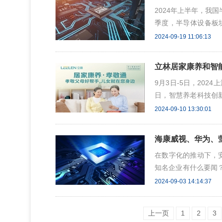
2024年上半年，我
季度，半导体设备板块上
第二季度，半导体设备
2024-09-19 11:06:13
国际半导体产业协会（
将在去年基础上再次增
立林居家康养和智
9月3日-5日，202
日，智慧养老科技创
人工智能、物联网等
2024-09-10 13:30:01
养老产业中更多的创新
字赋能智慧康养解决
海康威视、华为、萤石
在数字化的推动下，
知名企业有什么要闻
能系统重点实验室 8
2024-09-03 14:14:37
简称“实验室”)启动
授谭建荣，北京航空
上一页
1
2
3