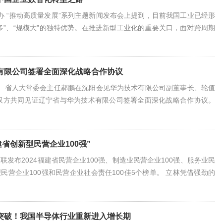
新办 “推动高质量发展”系列主题新闻发布会上提到，目前我国工业已经形
种多”、“规模大”的独特优势。在推进新型工业化的重要关口，面对跨周期
越来越多的中国制造企业将“数字化、智能化”作为增强竞争力的关键战
新动能。 文章来源：大华股份
有限公司签署全面深化战略合作协议
记、省人大常委会主任郝鹏在沈阳会见华为技术有限公司副董事长、轮值
双方共同见证辽宁省与华为技术有限公司签署全面深化战略合作协议。
书记王新伟参加。10月10日，省委书记、省人大常委会主任郝鹏会见
董事长、轮值董事长徐直军一行。 郝鹏对徐直军一行来辽表示欢迎。他
与通信技术领域的全球领军企业，近年来面对外部极
建省创新型民营企业100强”
商联发布2024福建省民营企业100强、制造业民营企业100强、服务业民
型民营企业100强和民营企业社会责任100佳5个榜单。 立林凭借强劲的
身“福建省创新型民营企业100强”榜单，这是对立林持续推进技术创
落地的认可与鼓励。创新型民营企业100强榜单，是福建省内民营企业
，不仅是行业创新的先锋队，
突破！我国半导体行业重新进入增长期