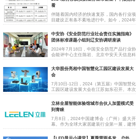
云、AI等数字
通在政企ICT市场已有多年合作，本次宇视
看
受邀出席大会“数智创新论坛”，参与“AI+数
智创新”行动计划发布仪式、 “AI+数智创
伴随着国内经济的快速复苏，国内各行业项
新”联合体成立仪式，并荣获AI创新领航伙伴
目建设正有条不紊地进行中。如今，2024年
奖项，充分展现双方在AI数智创新领域的紧
已过半，市场普遍关注各行业企业取得怎样
密合作，携手迈向
的效果。截止7月中旬，安防产业已有部分
中安协《安全防范行业社会责任实施指南》
企业发布企业中报预告。 为此，CPS中安网
团体标准课题小组到辽安协调研座谈
整理部分涉及安防业务上市企业已公布的
2024半年报预告供安防同仁们查看，具体如
2024年7月18日，中国安全防范产品行业协
下！ 千方科技：净利同比下降近100% 7月
会能评中心主任陈岩、北京中安天天信息科
10日晚，千方科技发布2024半年业绩预告，
技有限公司运营总监王晓会到访辽宁省安防
预计2024年上半年归属于
协会，就《安全防范行业社会责任实施指
大华股份亮相中国智慧化工园区建设发展大
南》团体标准的立项、编制、宣贯等内容进
会
行调研。协会张立群会长、王启扬秘书长、
赵宇副秘书长参加座谈会。座谈会现场陈岩
7月10日-12日，2024（第五届）中国智慧化
主任、王晓会总监 座谈会上，陈岩主任和王
工园区建设发展大会在江苏如东召开。本次
晓会总监对此项团体标准进行了详细介绍。
会议邀请全国近百家智慧化工园区（含建设
社会责任标准是一种全面、系统的理解和实
期）单位及行业信息化专家、技术支撑单
立林全屋智能体验馆城市合伙人加盟模式受
施社会责
位，围绕化工园区智慧化建设与管理经验、
到青睐
新技术在智慧化工园区建设中的应用等内容
展开研讨。 会上，中国石油和化学工业联合
7月8日，2024中国建博会（广州）盛大开
会化工园区工作委员会公布了“第四批智慧化
幕。作为全球大家居建装行业第一展，建博
工园区适用技术名录”，大华股份“慧视智眼
会（广州）一直以来都是立林面向智能家居
数智融合技术”成功入选。 石化联合会
行业展示创新成果的重要平台。 今年，立林
【LED显示小课堂】夏季雷雨多发，户外