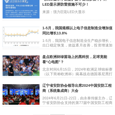
携最强产品阵容亮相A区2.1-17展位，并带
LED显示屏防雷措施不可少！
来创新升级的立林全屋智能模式，助力经销
商共赢全屋智能·家居整装万亿市场。 智能
来源：强力巨彩LED大显示
家居产品齐亮相 引领未来智慧生活 当前，
旧房翻新、局部微改、改善型装修等潜在新
型业态，很可能引领家装行业步入
1-5月，我国规模以上电子信息制造业增加值
同比增长13.8%
1-5月，我国电子信息制造业生产稳步增长，
出口稳定恢复，效益逐月改善，投资增速加
快，行业整体增势明显。 一、生产稳步增长
1-5月，规模以上电子信息制造业增加值同比
盘点欧洲杯绿茵场上的黑科技，足球竟能
增长13.8%，增速分别比同期工业、高技术
看“心电图”？
制造业高7.6个和5.1个百分点。5月份，规模
以上电子信息制造业增加值同比增长
北京时间6月15日，2024年欧洲足球锦标赛
14.5%。图1 电子信息制造业和工业增加值
（以下简称欧洲杯）揭幕战在德国慕尼黑打
累计增速 1-5月，主要产品中，手机产量6.2
响，由东道主德国队对阵苏格兰队。在90分
亿台，同比增长1
钟的比赛里，“连接球”技术首次登上欧洲杯
辽宁省安防协会领导出席2024中国安防工程
舞台，“德国战车”身着新战袍驰骋球场……
商（系统集成商）大会
体育赛事是运动员的竞技场，也是展示科技
成果的窗口。从足球到球衣，再到一枚看似
2024年6月21日-22日，由永泰传媒主办，辽
普通的戒指，当高科技与体育结合，擦出了
宁省安防协会支持的第77届中国安防工程商
不一样的火花。应用“连接球”技术 欧洲杯的
(系统集成商)大会在沈阳召开，行业专家和
科技感，首先体现在比赛用球上。这
企业代表等200多人参加了会议。辽宁省安