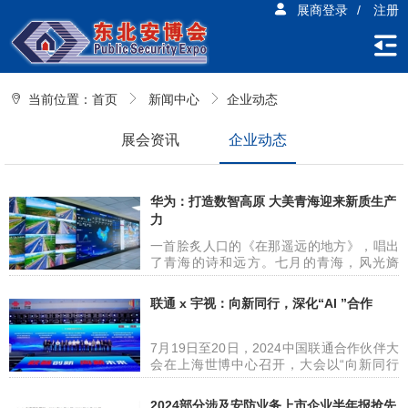
展商登录
/
注册
当前位置：
首页
新闻中心
企业动态
展会资讯
企业动态
华为：打造数智高原 大美青海迎来新质生产
力
一首脍炙人口的《在那遥远的地方》，唱出
了青海的诗和远方。七月的青海，风光旖
旎，气候宜人，驱车前往青海省海南州的路
上，碧绿的草原生机盎然，环湖的金色油菜
联通 x 宇视：向新同行，深化“AI ”合作
花竞相绽放，成群的牛羊悠闲的散步，远处
的青海湖静谧湛蓝。这一帧帧沿途的画面，
让青海美得十分惊艳。 从西宁出发到海东，
7月19日至20日，2024中国联通合作伙伴大
一直行进到青海海南州府的共和县，沿途的
会在上海世博中心召开，大会以“向新同行
绿色数据中心、一座座基站、一条条光缆、
共创智能新时代”为主题，汇聚合作伙伴、响
一项项数智化应用，让信号满格，让5G、
应时代号召、共绘向新蓝图。 宇视与中国联
2024部分涉及安防业务上市企业半年报抢先