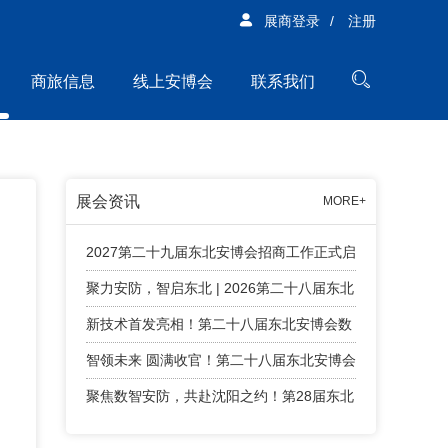
展商登录
/
注册
商旅信息
线上安博会
联系我们
展会资讯
MORE+
2027第二十九届东北安博会招商工作正式启
动！
聚力安防，智启东北 | 2026第二十八届东北
安博会精彩回顾！
新技术首发亮相！第二十八届东北安博会数
字安防智能终端新技术首发专区亮点纷呈
智领未来 圆满收官！第二十八届东北安博会
顺利闭幕！
聚焦数智安防，共赴沈阳之约！第28届东北
安博会将于4月24日盛大启幕！