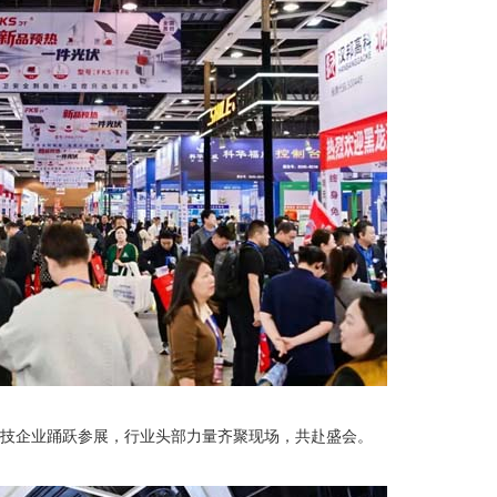
企业踊跃参展，行业头部力量齐聚现场，共赴盛会。