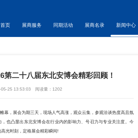
首页
展商服务
同期活动
展商名录
新闻中心
026第二十八届东北安博会精彩回顾！
-25 13:53:03
阅读量：1202
下帷幕，展会为期三天，现场人气高涨，观众云集，参观洽谈热度高且氛
力，也凸显出东北安博会在行业内的影响力、号召力与专业关注度。今
的高光时刻，定格展会精彩瞬间!